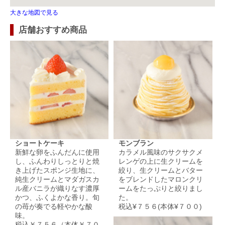
大きな地図で見る
店舗おすすめ商品
ショートケーキ
モンブラン
新鮮な卵をふんだんに使用
カラメル風味のサクサクメ
し、ふんわりしっとりと焼
レンゲの上に生クリームを
き上げたスポンジ生地に、
絞り、生クリームとバター
純生クリームとマダガスカ
をブレンドしたマロンクリ
ル産バニラが織りなす濃厚
ームをたっぷりと絞りまし
かつ、ふくよかな香り。旬
た。
の苺が奏でる軽やかな酸
税込¥７５６(本体¥７００)
味。
税込￥７５６（本体￥７０