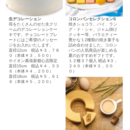
生デコレーション
コロンバンセレクションS
苺をたくさんのせた生クリ
焼きショコラ、パイ、ラン
ームのデコレーションケー
グ・ド・シャ、ジャム掛け
キです。チョコレートプレ
クッキー等、バラエティー
ートにはご希望のメッセー
豊かな１2種類の焼き菓子を
ジをお入れいたします。
詰め合わせました。コロン
直径12cm 税込￥３，７８
バンの人気商品が楽しめる
０（本体￥３，５００）
夏のおすすめギフトです。
※イオン幕張新都心店限定
１２種３７個入 税込 ¥３，
直径15cm 税込￥４，５３
２４０（本体￥３，００
６（本体￥４，２００）
０）
直径18cm 税込￥５，６１
６（本体￥５，２００）