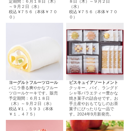
定期間：６月１８日（木）
８日（木）～９月２日
～９月２日（水）
（水）
税込 ¥７５６（本体￥７０
税込 ¥７５６（本体￥７０
０）
０）
ヨーグルトフルーツロール
ビスキュイアソートメント
バニラ香る爽やかなフルー
クッキー、パイ、ラングド
ツロールケーキです。販売
シャ等バラエティー豊かな
予定期間：６月１８日
焼き菓子の詰合せです。お
（木）～９月２日（水）
手土産やおもてなしのお茶
税込 ¥１，５９３（本体
菓子にぴったりな一品で
￥１，４７５）
す。2024年9月新発売。