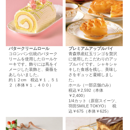
バタークリームロール
プレミアムアップルパイ
コロンバン伝統のバターク
青森県産紅玉リンゴを贅沢
リームを使用したロールケ
に使用したこだわりのアッ
ーキです。飾りには蔦をイ
プルパイです。シャキシャ
メージした装飾と、薔薇を
キした食感を残し、美味し
あしらいました。
さをギュッと凝縮しまし
約１２cm 税込￥１，５１
た。
２（本体￥１，４００）
ホール（一部店舗のみ）
税込￥2,592（本体
￥2,400）
1/4カット（原宿スイーツ、
羽田SMILE TOKYO） 税
込￥675（本体￥625）