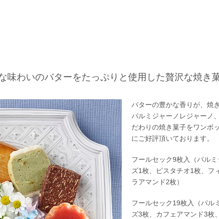
な味わいのバターをたっぷりと使用した贅沢な焼き
バターの豊かな香りが、焼
パルミジャーノレジャーノ
だわりの焼き菓子をワンボ
にご好評頂いております。
フールセック
9枚
入（パルミ
ズ
1枚
、ピスタチオ
1枚
、フ
ラアマンド
2枚
）
フールセック
19枚
入（パル
ズ
3枚
、カフェアマンド
3枚