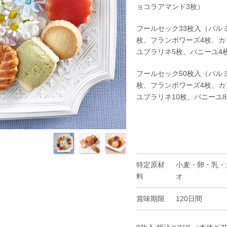
ョコラアマンド
3枚
）
フールセック
33枚
入（パル
枚
、フランボワーズ
4枚
、カ
ユプラリネ
5枚
、バニーユ
4
フールセック
50枚
入（パル
枚
、フランボワーズ
4枚
、カ
ユプラリネ
10枚
、バニーユ
特定原材
小麦・卵・乳・
料
オ
賞味期限
120日間